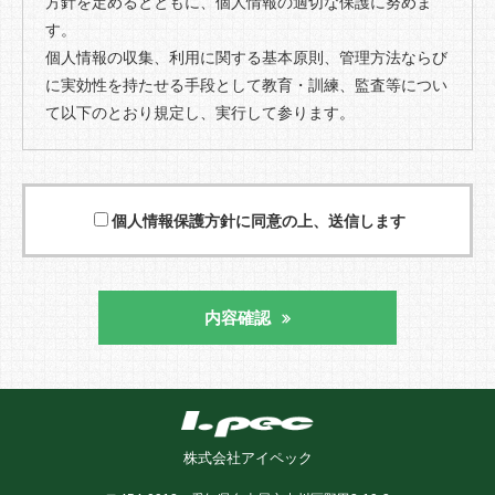
方針を定めるとともに、個人情報の適切な保護に努めま
す。
個人情報の収集、利用に関する基本原則、管理方法ならび
に実効性を持たせる手段として教育・訓練、監査等につい
て以下のとおり規定し、実行して参ります。
■ 個人情報の収集、利用、提供等に関する基本原則
1.個人情報を直接収集する際は、適法かつ公正な手段によ
個人情報保護方針に同意の上、送信します
り、本人の同意を得た上で行います。
2.収集にあたっては、利用目的を明確にし、その目的のた
めに必要な範囲内にとどめます。
3.個人の利益を侵害する可能性が高い機微な情報は、本人
内容確認
の明確な同意がある場合または法令等の裏付けがある場合
以外には収集しません。
4. 当社が個人情報の処理を伴う業務を外部から受託する場
合や外部へ委託する場合は、個人情報に関する秘密の保
持、再委託に関する事項、事故時の責任分担、契約終了時
株式会社アイペック
の個人情報の返却および消去等について定め、それに従い